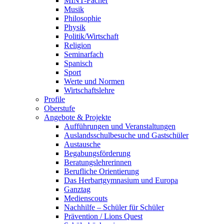
MINT-Fächer
Musik
Philosophie
Physik
Politik/Wirtschaft
Religion
Seminarfach
Spanisch
Sport
Werte und Normen
Wirtschaftslehre
Profile
Oberstufe
Angebote & Projekte
Aufführungen und Veranstaltungen
Auslandsschulbesuche und Gastschüler
Austausche
Begabungsförderung
Beratungslehrerinnen
Berufliche Orientierung
Das Herbartgymnasium und Europa
Ganztag
Medienscouts
Nachhilfe – Schüler für Schüler
Prävention / Lions Quest