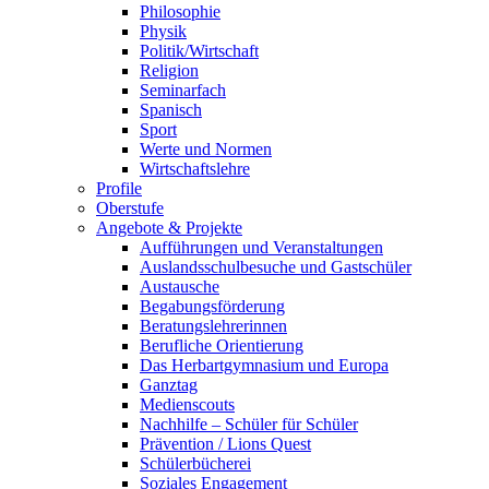
Philosophie
Physik
Politik/Wirtschaft
Religion
Seminarfach
Spanisch
Sport
Werte und Normen
Wirtschaftslehre
Profile
Oberstufe
Angebote & Projekte
Aufführungen und Veranstaltungen
Auslandsschulbesuche und Gastschüler
Austausche
Begabungsförderung
Beratungslehrerinnen
Berufliche Orientierung
Das Herbartgymnasium und Europa
Ganztag
Medienscouts
Nachhilfe – Schüler für Schüler
Prävention / Lions Quest
Schülerbücherei
Soziales Engagement