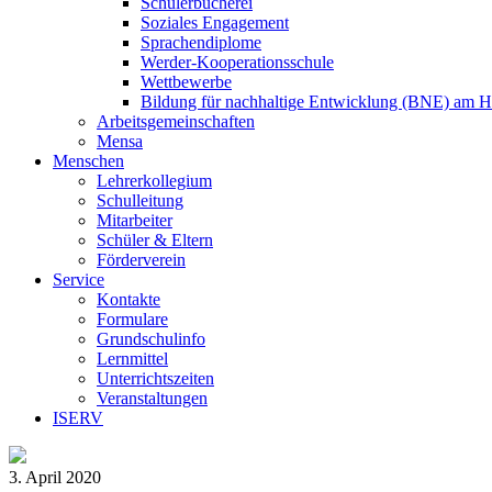
Schülerbücherei
Soziales Engagement
Sprachendiplome
Werder-Kooperationsschule
Wettbewerbe
Bildung für nachhaltige Entwicklung (BNE) am 
Arbeitsgemeinschaften
Mensa
Menschen
Lehrerkollegium
Schulleitung
Mitarbeiter
Schüler & Eltern
Förderverein
Service
Kontakte
Formulare
Grundschulinfo
Lernmittel
Unterrichtszeiten
Veranstaltungen
ISERV
3. April 2020