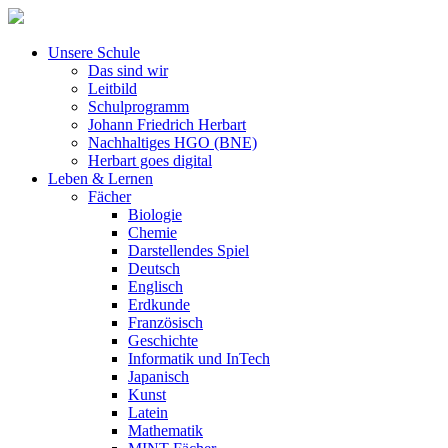
Unsere Schule
Das sind wir
Leitbild
Schulprogramm
Johann Friedrich Herbart
Nachhaltiges HGO (BNE)
Herbart goes digital
Leben & Lernen
Fächer
Biologie
Chemie
Darstellendes Spiel
Deutsch
Englisch
Erdkunde
Französisch
Geschichte
Informatik und InTech
Japanisch
Kunst
Latein
Mathematik