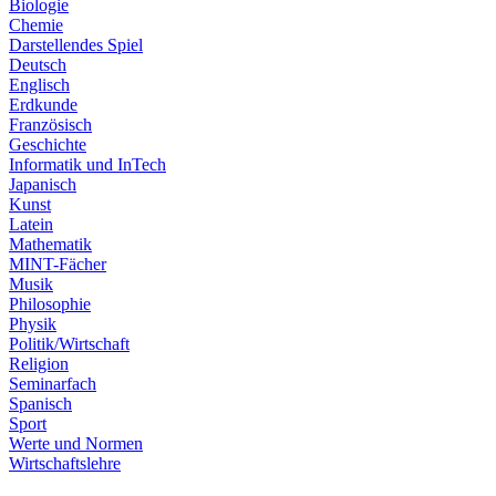
Biologie
Chemie
Darstellendes Spiel
Deutsch
Englisch
Erdkunde
Französisch
Geschichte
Informatik und InTech
Japanisch
Kunst
Latein
Mathematik
MINT-Fächer
Musik
Philosophie
Physik
Politik/Wirtschaft
Religion
Seminarfach
Spanisch
Sport
Werte und Normen
Wirtschaftslehre