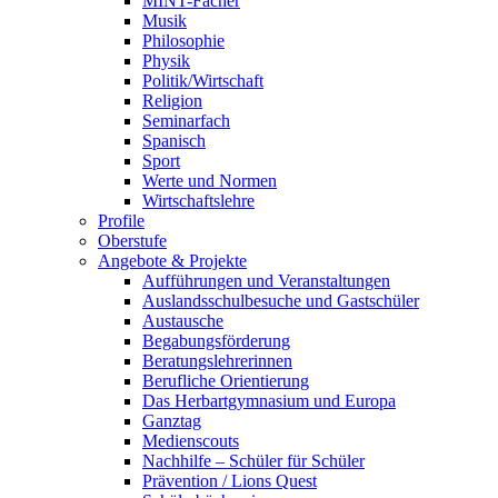
MINT-Fächer
Musik
Philosophie
Physik
Politik/Wirtschaft
Religion
Seminarfach
Spanisch
Sport
Werte und Normen
Wirtschaftslehre
Profile
Oberstufe
Angebote & Projekte
Aufführungen und Veranstaltungen
Auslandsschulbesuche und Gastschüler
Austausche
Begabungsförderung
Beratungslehrerinnen
Berufliche Orientierung
Das Herbartgymnasium und Europa
Ganztag
Medienscouts
Nachhilfe – Schüler für Schüler
Prävention / Lions Quest