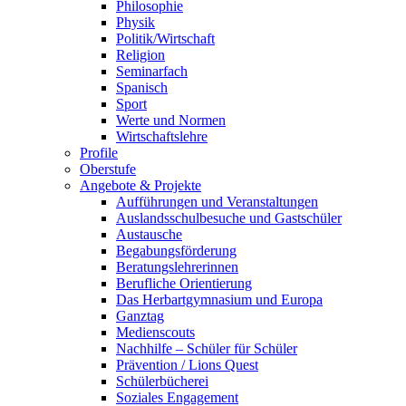
Philosophie
Physik
Politik/Wirtschaft
Religion
Seminarfach
Spanisch
Sport
Werte und Normen
Wirtschaftslehre
Profile
Oberstufe
Angebote & Projekte
Aufführungen und Veranstaltungen
Auslandsschulbesuche und Gastschüler
Austausche
Begabungsförderung
Beratungslehrerinnen
Berufliche Orientierung
Das Herbartgymnasium und Europa
Ganztag
Medienscouts
Nachhilfe – Schüler für Schüler
Prävention / Lions Quest
Schülerbücherei
Soziales Engagement