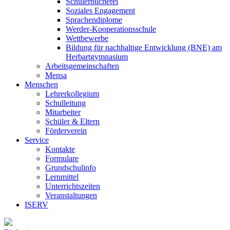
Schülerbücherei
Soziales Engagement
Sprachendiplome
Werder-Kooperationsschule
Wettbewerbe
Bildung für nachhaltige Entwicklung (BNE) am
Herbartgymnasium
Arbeitsgemeinschaften
Mensa
Menschen
Lehrerkollegium
Schulleitung
Mitarbeiter
Schüler & Eltern
Förderverein
Service
Kontakte
Formulare
Grundschulinfo
Lernmittel
Unterrichtszeiten
Veranstaltungen
ISERV