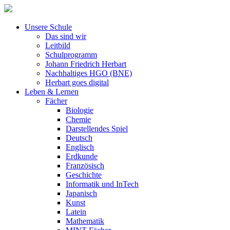
Unsere Schule
Das sind wir
Leitbild
Schulprogramm
Johann Friedrich Herbart
Nachhaltiges HGO (BNE)
Herbart goes digital
Leben & Lernen
Fächer
Biologie
Chemie
Darstellendes Spiel
Deutsch
Englisch
Erdkunde
Französisch
Geschichte
Informatik und InTech
Japanisch
Kunst
Latein
Mathematik