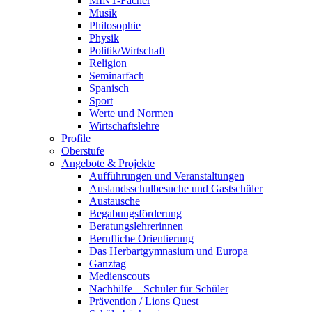
MINT-Fächer
Musik
Philosophie
Physik
Politik/Wirtschaft
Religion
Seminarfach
Spanisch
Sport
Werte und Normen
Wirtschaftslehre
Profile
Oberstufe
Angebote & Projekte
Aufführungen und Veranstaltungen
Auslandsschulbesuche und Gastschüler
Austausche
Begabungsförderung
Beratungslehrerinnen
Berufliche Orientierung
Das Herbartgymnasium und Europa
Ganztag
Medienscouts
Nachhilfe – Schüler für Schüler
Prävention / Lions Quest