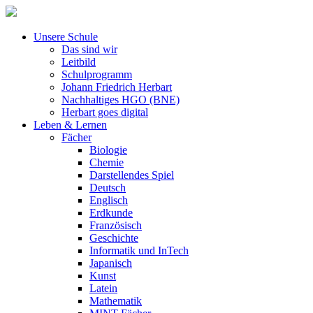
Unsere Schule
Das sind wir
Leitbild
Schulprogramm
Johann Friedrich Herbart
Nachhaltiges HGO (BNE)
Herbart goes digital
Leben & Lernen
Fächer
Biologie
Chemie
Darstellendes Spiel
Deutsch
Englisch
Erdkunde
Französisch
Geschichte
Informatik und InTech
Japanisch
Kunst
Latein
Mathematik