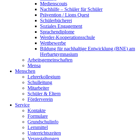
Medienscouts
Nachhilfe – Schüler für Schüler
Prävention / Lions Quest
Schülerbücherei
Soziales Engagement
Sprachendiplome
Werder-Kooperationsschule
Wettbewerbe
Bildung für nachhaltige Entwicklung (BNE) am
Herbartgymnasium
Arbeitsgemeinschaften
Mensa
Menschen
Lehrerkollegium
Schulleitung
Mitarbeiter
Schüler & Eltern
Förderverein
Service
Kontakte
Formulare
Grundschulinfo
Lernmittel
Unterrichtszeiten
Veranstaltungen