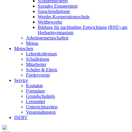
Schülerbücherei
Soziales Engagement
Sprachendiplome
Werder-Kooperationsschule
Wettbewerbe
Bildung für nachhaltige Entwicklung (BNE) am
Herbartgymnasium
Arbeitsgemeinschaften
Mensa
Menschen
Lehrerkollegium
Schulleitung
Mitarbeiter
Schüler & Eltern
Förderverein
Service
Kontakte
Formulare
Grundschulinfo
Lernmittel
Unterrichtszeiten
Veranstaltungen
ISERV