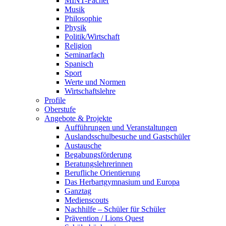
MINT-Fächer
Musik
Philosophie
Physik
Politik/Wirtschaft
Religion
Seminarfach
Spanisch
Sport
Werte und Normen
Wirtschaftslehre
Profile
Oberstufe
Angebote & Projekte
Aufführungen und Veranstaltungen
Auslandsschulbesuche und Gastschüler
Austausche
Begabungsförderung
Beratungslehrerinnen
Berufliche Orientierung
Das Herbartgymnasium und Europa
Ganztag
Medienscouts
Nachhilfe – Schüler für Schüler
Prävention / Lions Quest