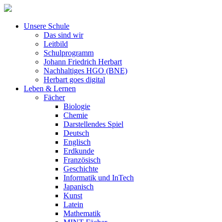
Unsere Schule
Das sind wir
Leitbild
Schulprogramm
Johann Friedrich Herbart
Nachhaltiges HGO (BNE)
Herbart goes digital
Leben & Lernen
Fächer
Biologie
Chemie
Darstellendes Spiel
Deutsch
Englisch
Erdkunde
Französisch
Geschichte
Informatik und InTech
Japanisch
Kunst
Latein
Mathematik