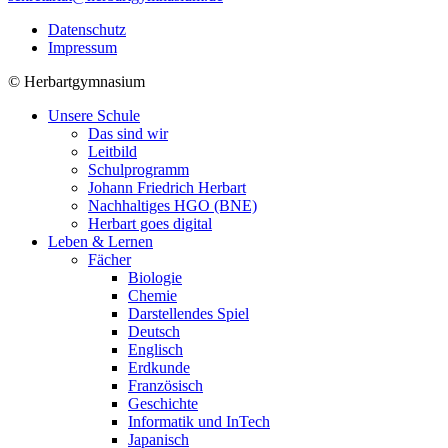
Datenschutz
Impressum
©
Herbartgymnasium
Unsere Schule
Das sind wir
Leitbild
Schulprogramm
Johann Friedrich Herbart
Nachhaltiges HGO (BNE)
Herbart goes digital
Leben & Lernen
Fächer
Biologie
Chemie
Darstellendes Spiel
Deutsch
Englisch
Erdkunde
Französisch
Geschichte
Informatik und InTech
Japanisch