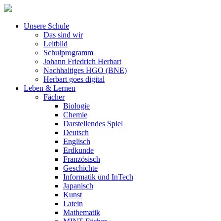
Unsere Schule
Das sind wir
Leitbild
Schulprogramm
Johann Friedrich Herbart
Nachhaltiges HGO (BNE)
Herbart goes digital
Leben & Lernen
Fächer
Biologie
Chemie
Darstellendes Spiel
Deutsch
Englisch
Erdkunde
Französisch
Geschichte
Informatik und InTech
Japanisch
Kunst
Latein
Mathematik