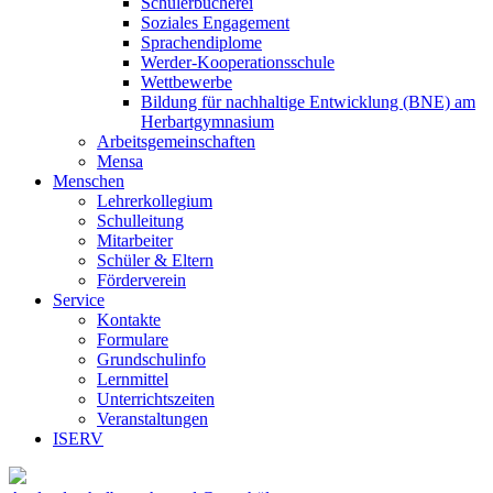
Schülerbücherei
Soziales Engagement
Sprachendiplome
Werder-Kooperationsschule
Wettbewerbe
Bildung für nachhaltige Entwicklung (BNE) am
Herbartgymnasium
Arbeitsgemeinschaften
Mensa
Menschen
Lehrerkollegium
Schulleitung
Mitarbeiter
Schüler & Eltern
Förderverein
Service
Kontakte
Formulare
Grundschulinfo
Lernmittel
Unterrichtszeiten
Veranstaltungen
ISERV