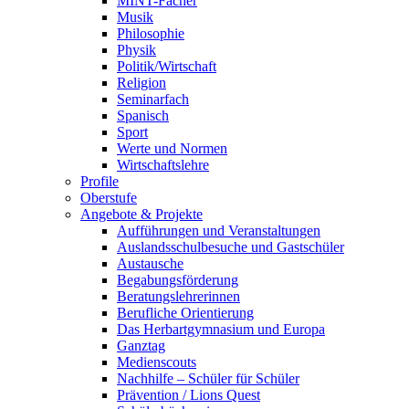
MINT-Fächer
Musik
Philosophie
Physik
Politik/Wirtschaft
Religion
Seminarfach
Spanisch
Sport
Werte und Normen
Wirtschaftslehre
Profile
Oberstufe
Angebote & Projekte
Aufführungen und Veranstaltungen
Auslandsschulbesuche und Gastschüler
Austausche
Begabungsförderung
Beratungslehrerinnen
Berufliche Orientierung
Das Herbartgymnasium und Europa
Ganztag
Medienscouts
Nachhilfe – Schüler für Schüler
Prävention / Lions Quest