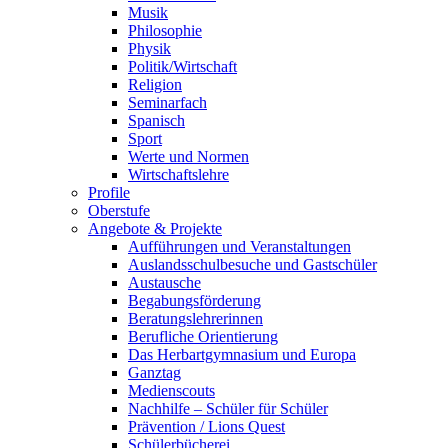
Musik
Philosophie
Physik
Politik/Wirtschaft
Religion
Seminarfach
Spanisch
Sport
Werte und Normen
Wirtschaftslehre
Profile
Oberstufe
Angebote & Projekte
Aufführungen und Veranstaltungen
Auslandsschulbesuche und Gastschüler
Austausche
Begabungsförderung
Beratungslehrerinnen
Berufliche Orientierung
Das Herbartgymnasium und Europa
Ganztag
Medienscouts
Nachhilfe – Schüler für Schüler
Prävention / Lions Quest
Schülerbücherei