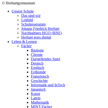
©
Herbartgymnasium
Unsere Schule
Das sind wir
Leitbild
Schulprogramm
Johann Friedrich Herbart
Nachhaltiges HGO (BNE)
Herbart goes digital
Leben & Lernen
Fächer
Biologie
Chemie
Darstellendes Spiel
Deutsch
Englisch
Erdkunde
Französisch
Geschichte
Informatik und InTech
Japanisch
Kunst
Latein
Mathematik
MINT-Fächer