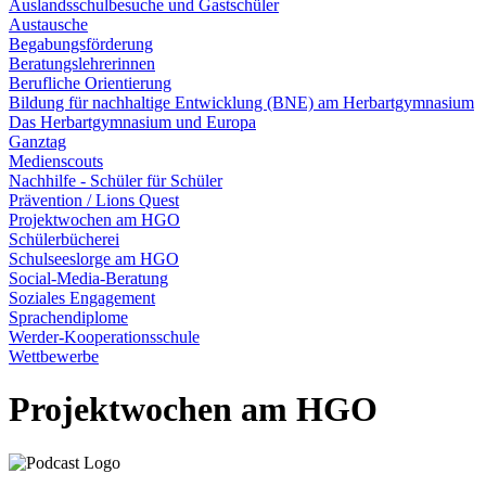
Auslandsschulbesuche und Gastschüler
Austausche
Begabungsförderung
Beratungslehrerinnen
Berufliche Orientierung
Bildung für nachhaltige Entwicklung (BNE) am Herbartgymnasium
Das Herbartgymnasium und Europa
Ganztag
Medienscouts
Nachhilfe - Schüler für Schüler
Prävention / Lions Quest
Projektwochen am HGO
Schülerbücherei
Schulseeslorge am HGO
Social-Media-Beratung
Soziales Engagement
Sprachendiplome
Werder-Kooperationsschule
Wettbewerbe
Projektwochen am HGO