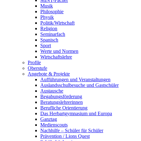
MINT-Fächer
Musik
Philosophie
Physik
Politik/Wirtschaft
Religion
Seminarfach
Spanisch
Sport
Werte und Normen
Wirtschaftslehre
Profile
Oberstufe
Angebote & Projekte
Aufführungen und Veranstaltungen
Auslandsschulbesuche und Gastschüler
Austausche
Begabungsförderung
Beratungslehrerinnen
Berufliche Orientierung
Das Herbartgymnasium und Europa
Ganztag
Medienscouts
Nachhilfe – Schüler für Schüler
Prävention / Lions Quest