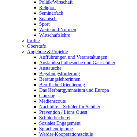
Politik/Wirtschaft
Religion
Seminarfach
Spanisch
Sport
Werte und Normen
Wirtschaftslehre
Profile
Oberstufe
Angebote & Projekte
Aufführungen und Veranstaltungen
Auslandsschulbesuche und Gastschüler
Austausche
Begabungsförderung
Beratungslehrerinnen
Berufliche Orientierung
Das Herbartgymnasium und Europa
Ganztag
Medienscouts
Nachhilfe – Schüler für Schüler
Prävention / Lions Quest
Schülerbücherei
Soziales Engagement
Sprachendiplome
Werder-Kooperationsschule