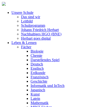
Unsere Schule
Das sind wir
Leitbild
Schulprogramm
Johann Friedrich Herbart
Nachhaltiges HGO (BNE)
Herbart goes digital
Leben & Lernen
Fächer
Biologie
Chemie
Darstellendes Spiel
Deutsch
Englisch
Erdkunde
Französisch
Geschichte
Informatik und InTech
Japanisch
Kunst
Latein
Mathematik