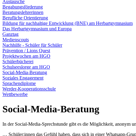
Austausche
Begabungsförderung
Beratungslehrerinnen
Berufliche Orientierung
Bildung für nachhaltige Entwicklung (BNE) am Herbartgymnasium
Das Herbartgymnasium und Europa
Ganztag
Medienscouts
Nachhilfe - Schüler für Schüler
Prävention / Lions Quest
Projektwochen am HGO
Schülerbücherei
Schulseeslorge am HGO
Social-Media-Beratung
Soziales Engagement
Sprachendiplome
Werder-Kooperationsschule
Wettbewerbe
Social-Media-Beratung
In der Social-Media-Sprechstunde gibt es die Möglichkeit, anonym u
… Schüler:innen das Gefühl haben, dass sich in einer Whatsapp-Grupp