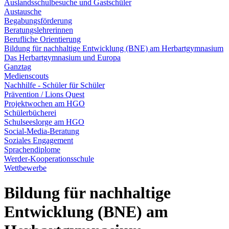
Auslandsschulbesuche und Gastschüler
Austausche
Begabungsförderung
Beratungslehrerinnen
Berufliche Orientierung
Bildung für nachhaltige Entwicklung (BNE) am Herbartgymnasium
Das Herbartgymnasium und Europa
Ganztag
Medienscouts
Nachhilfe - Schüler für Schüler
Prävention / Lions Quest
Projektwochen am HGO
Schülerbücherei
Schulseeslorge am HGO
Social-Media-Beratung
Soziales Engagement
Sprachendiplome
Werder-Kooperationsschule
Wettbewerbe
Bildung für nachhaltige
Entwicklung (BNE) am