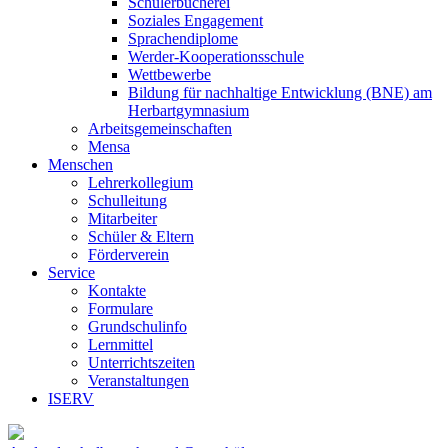
Schülerbücherei
Soziales Engagement
Sprachendiplome
Werder-Kooperationsschule
Wettbewerbe
Bildung für nachhaltige Entwicklung (BNE) am
Herbartgymnasium
Arbeitsgemeinschaften
Mensa
Menschen
Lehrerkollegium
Schulleitung
Mitarbeiter
Schüler & Eltern
Förderverein
Service
Kontakte
Formulare
Grundschulinfo
Lernmittel
Unterrichtszeiten
Veranstaltungen
ISERV