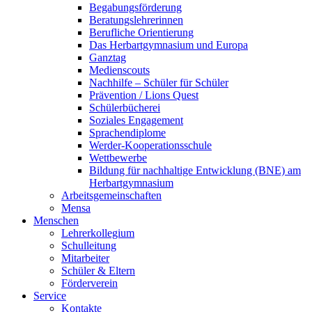
Begabungsförderung
Beratungslehrerinnen
Berufliche Orientierung
Das Herbartgymnasium und Europa
Ganztag
Medienscouts
Nachhilfe – Schüler für Schüler
Prävention / Lions Quest
Schülerbücherei
Soziales Engagement
Sprachendiplome
Werder-Kooperationsschule
Wettbewerbe
Bildung für nachhaltige Entwicklung (BNE) am
Herbartgymnasium
Arbeitsgemeinschaften
Mensa
Menschen
Lehrerkollegium
Schulleitung
Mitarbeiter
Schüler & Eltern
Förderverein
Service
Kontakte