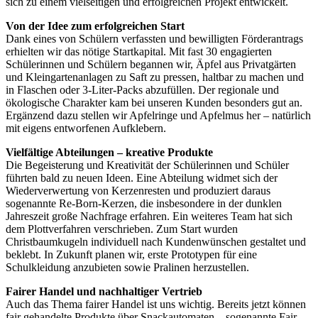
sich zu einem vielseitigen und erfolgreichen Projekt entwickelt.
Von der Idee zum erfolgreichen Start
Dank eines von Schülern verfassten und bewilligten Förderantrags
erhielten wir das nötige Startkapital. Mit fast 30 engagierten
Schülerinnen und Schülern begannen wir, Äpfel aus Privatgärten
und Kleingartenanlagen zu Saft zu pressen, haltbar zu machen und
in Flaschen oder 3-Liter-Packs abzufüllen. Der regionale und
ökologische Charakter kam bei unseren Kunden besonders gut an.
Ergänzend dazu stellen wir Apfelringe und Apfelmus her – natürlich
mit eigens entworfenen Aufklebern.
Vielfältige Abteilungen – kreative Produkte
Die Begeisterung und Kreativität der Schülerinnen und Schüler
führten bald zu neuen Ideen. Eine Abteilung widmet sich der
Wiederverwertung von Kerzenresten und produziert daraus
sogenannte Re-Born-Kerzen, die insbesondere in der dunklen
Jahreszeit große Nachfrage erfahren. Ein weiteres Team hat sich
dem Plottverfahren verschrieben. Zum Start wurden
Christbaumkugeln individuell nach Kundenwünschen gestaltet und
beklebt. In Zukunft planen wir, erste Prototypen für eine
Schulkleidung anzubieten sowie Pralinen herzustellen.
Fairer Handel und nachhaltiger Vertrieb
Auch das Thema fairer Handel ist uns wichtig. Bereits jetzt können
fair gehandelte Produkte über Snackautomaten – sogenannte Fair-