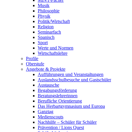
MINT-Fächer
Musik
Philosophie
Physik
Politik/Wirtschaft
Religion
Seminarfach
Spanisch
Sport
Werte und Normen
Wirtschaftslehre
Profile
Oberstufe
Angebote & Projekte
Aufführungen und Veranstaltungen
Auslandsschulbesuche und Gastschüler
Austausche
Begabungsförderung
Beratungslehrerinnen
Berufliche Orientierung
Das Herbartgymnasium und Europa
Ganztag
Medienscouts
Nachhilfe – Schüler für Schüler
Prävention / Lions Quest