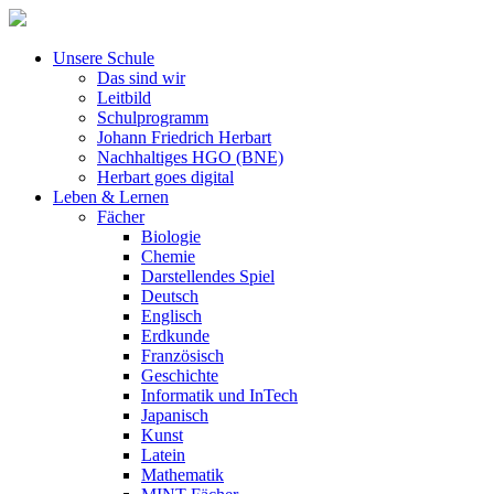
Unsere Schule
Das sind wir
Leitbild
Schulprogramm
Johann Friedrich Herbart
Nachhaltiges HGO (BNE)
Herbart goes digital
Leben & Lernen
Fächer
Biologie
Chemie
Darstellendes Spiel
Deutsch
Englisch
Erdkunde
Französisch
Geschichte
Informatik und InTech
Japanisch
Kunst
Latein
Mathematik