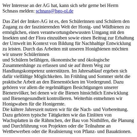
Wer Interesse an der AG hat, kann sich sehr gerne bei Herrn
Schnass melden:
schnass@hgo-ol.de
Das Ziel der Imker-AG ist es, den Schülerinnen und Schülern den
Zugang zu der faszinierenden Welt der Honig- und Wildbienen zu
ermöglichen, einen verantwortungsbewussten Umgang mit den
Insekten und der Flora einzuüben sowie einen Beitrag zur Erhaltung
der Umwelt im Kontext von Bildung für Nachhaltige Entwicklung
zu leisten. Durch das Arbeiten mit unseren Honigbienen möchten
wir unsere Schülerinnen
und Schülern befähigen, ökonomische und ökologische
Zusammenhänge zu erfassen und sie auf ihrem Weg zur
Handlungskompetenz unterstützen. Im Jahresablauf ergeben sich
dafür vielfältige Möglichkeiten. Im Frühling und Sommer steht die
praktische Arbeit an den Bienenstöcken im Vordergrund. Dazu
gehören vor allem die regelmäßigen Besichtigungen unserer
Bienenvölker, bei denen wir die Bienen hinsichtlich Entwicklung
und Bienengesundheit kontrollieren. Weiterhin entnehmen wir
Honigwaben für die Honigernte.
Die kältere Jahreszeit nutzen wir für die Nach- und Vorbereitung.
Dazu gehören typische Tätigkeiten wie das Einlöten von
Wachsplatten in die Rähmchen, der Bau von Nisthilfen, die Planung
und Durchführung von Projekten oder die Teilnahme an
Wettbewerben oder die Realisierung von Pflanz- und Bauaktionen.