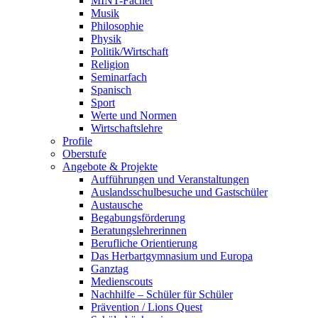
MINT-Fächer
Musik
Philosophie
Physik
Politik/Wirtschaft
Religion
Seminarfach
Spanisch
Sport
Werte und Normen
Wirtschaftslehre
Profile
Oberstufe
Angebote & Projekte
Aufführungen und Veranstaltungen
Auslandsschulbesuche und Gastschüler
Austausche
Begabungsförderung
Beratungslehrerinnen
Berufliche Orientierung
Das Herbartgymnasium und Europa
Ganztag
Medienscouts
Nachhilfe – Schüler für Schüler
Prävention / Lions Quest