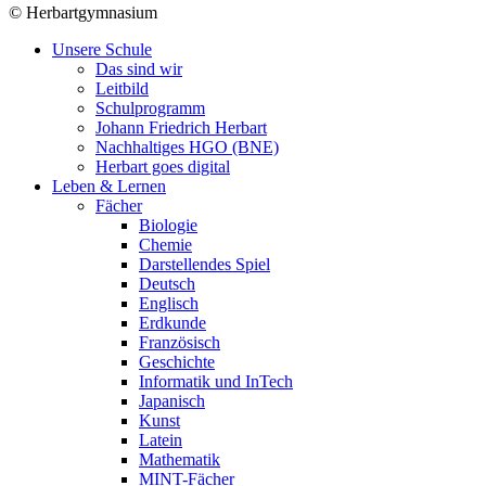
©
Herbartgymnasium
Unsere Schule
Das sind wir
Leitbild
Schulprogramm
Johann Friedrich Herbart
Nachhaltiges HGO (BNE)
Herbart goes digital
Leben & Lernen
Fächer
Biologie
Chemie
Darstellendes Spiel
Deutsch
Englisch
Erdkunde
Französisch
Geschichte
Informatik und InTech
Japanisch
Kunst
Latein
Mathematik
MINT-Fächer