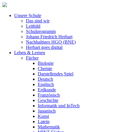
Unsere Schule
Das sind wir
Leitbild
Schulprogramm
Johann Friedrich Herbart
Nachhaltiges HGO (BNE)
Herbart goes digital
Leben & Lernen
Fächer
Biologie
Chemie
Darstellendes Spiel
Deutsch
Englisch
Erdkunde
Französisch
Geschichte
Informatik und InTech
Japanisch
Kunst
Latein
Mathematik