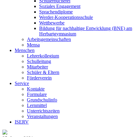
Schülerbücherei
Soziales Engagement
Sprachendiplome
Werder-Kooperationsschule
Wettbewerbe
Bildung für nachhaltige Entwicklung (BNE) am
Herbartgymnasium
Arbeitsgemeinschaften
Mensa
Menschen
Lehrerkollegium
Schulleitung
Mitarbeiter
Schüler & Eltern
Förderverein
Service
Kontakte
Formulare
Grundschulinfo
Lernmittel
Unterrichtszeiten
Veranstaltungen
ISERV