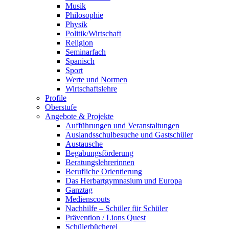
Musik
Philosophie
Physik
Politik/Wirtschaft
Religion
Seminarfach
Spanisch
Sport
Werte und Normen
Wirtschaftslehre
Profile
Oberstufe
Angebote & Projekte
Aufführungen und Veranstaltungen
Auslandsschulbesuche und Gastschüler
Austausche
Begabungsförderung
Beratungslehrerinnen
Berufliche Orientierung
Das Herbartgymnasium und Europa
Ganztag
Medienscouts
Nachhilfe – Schüler für Schüler
Prävention / Lions Quest
Schülerbücherei