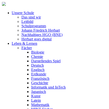
Unsere Schule
Das sind wir
Leitbild
Schulprogramm
Johann Friedrich Herbart
Nachhaltiges HGO (BNE)
Herbart goes digital
Leben & Lernen
Fächer
Biologie
Chemie
Darstellendes Spiel
Deutsch
Englisch
Erdkunde
Französisch
Geschichte
Informatik und InTech
Japanisch
Kunst
Latein
Mathematik