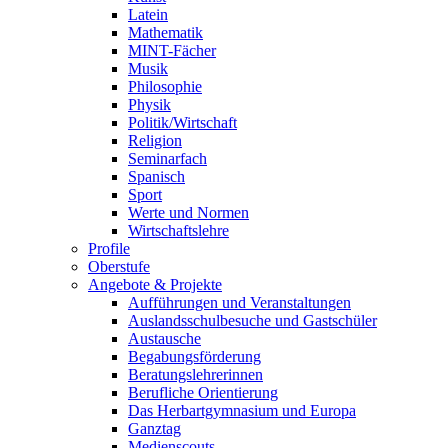
Latein
Mathematik
MINT-Fächer
Musik
Philosophie
Physik
Politik/Wirtschaft
Religion
Seminarfach
Spanisch
Sport
Werte und Normen
Wirtschaftslehre
Profile
Oberstufe
Angebote & Projekte
Aufführungen und Veranstaltungen
Auslandsschulbesuche und Gastschüler
Austausche
Begabungsförderung
Beratungslehrerinnen
Berufliche Orientierung
Das Herbartgymnasium und Europa
Ganztag
Medienscouts