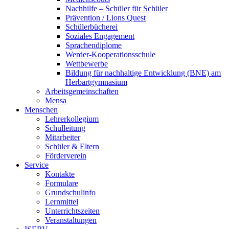
Nachhilfe – Schüler für Schüler
Prävention / Lions Quest
Schülerbücherei
Soziales Engagement
Sprachendiplome
Werder-Kooperationsschule
Wettbewerbe
Bildung für nachhaltige Entwicklung (BNE) am
Herbartgymnasium
Arbeitsgemeinschaften
Mensa
Menschen
Lehrerkollegium
Schulleitung
Mitarbeiter
Schüler & Eltern
Förderverein
Service
Kontakte
Formulare
Grundschulinfo
Lernmittel
Unterrichtszeiten
Veranstaltungen