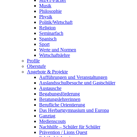
MINT-Fächer
Musik
Philosophie
Physik
Politik/Wirtschaft
Religion
Seminarfach
Spanisch
Sport
Werte und Normen
Wirtschaftslehre
Profile
Oberstufe
Angebote & Projekte
Aufführungen und Veranstaltungen
Auslandsschulbesuche und Gastschüler
Austausche
Begabungsförderung
Beratungslehrerinnen
Berufliche Orientierung
Das Herbartgymnasium und Europa
Ganztag
Medienscouts
Nachhilfe – Schüler für Schüler
Prävention / Lions Quest