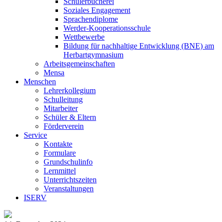
Schülerbücherei
Soziales Engagement
Sprachendiplome
Werder-Kooperationsschule
Wettbewerbe
Bildung für nachhaltige Entwicklung (BNE) am
Herbartgymnasium
Arbeitsgemeinschaften
Mensa
Menschen
Lehrerkollegium
Schulleitung
Mitarbeiter
Schüler & Eltern
Förderverein
Service
Kontakte
Formulare
Grundschulinfo
Lernmittel
Unterrichtszeiten
Veranstaltungen
ISERV