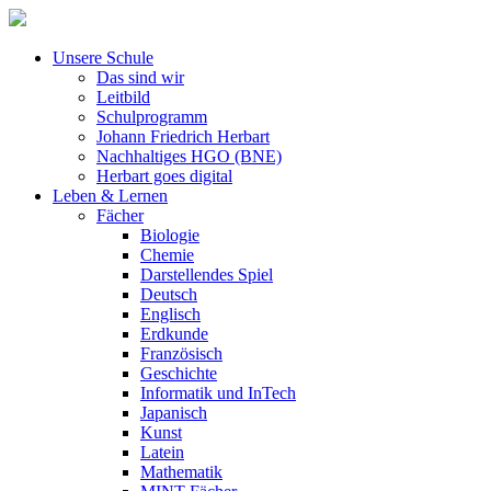
Unsere Schule
Das sind wir
Leitbild
Schulprogramm
Johann Friedrich Herbart
Nachhaltiges HGO (BNE)
Herbart goes digital
Leben & Lernen
Fächer
Biologie
Chemie
Darstellendes Spiel
Deutsch
Englisch
Erdkunde
Französisch
Geschichte
Informatik und InTech
Japanisch
Kunst
Latein
Mathematik