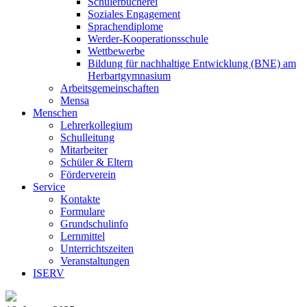
Schülerbücherei
Soziales Engagement
Sprachendiplome
Werder-Kooperationsschule
Wettbewerbe
Bildung für nachhaltige Entwicklung (BNE) am
Herbartgymnasium
Arbeitsgemeinschaften
Mensa
Menschen
Lehrerkollegium
Schulleitung
Mitarbeiter
Schüler & Eltern
Förderverein
Service
Kontakte
Formulare
Grundschulinfo
Lernmittel
Unterrichtszeiten
Veranstaltungen
ISERV