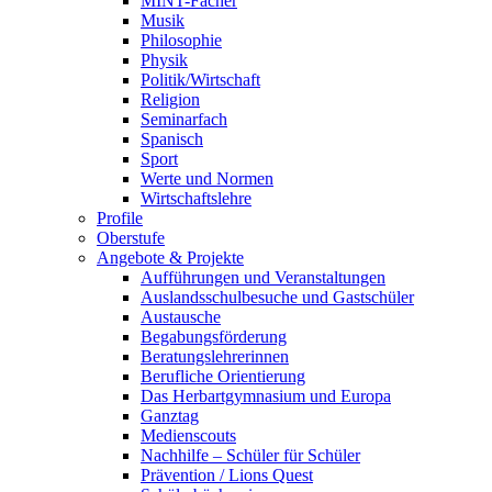
MINT-Fächer
Musik
Philosophie
Physik
Politik/Wirtschaft
Religion
Seminarfach
Spanisch
Sport
Werte und Normen
Wirtschaftslehre
Profile
Oberstufe
Angebote & Projekte
Aufführungen und Veranstaltungen
Auslandsschulbesuche und Gastschüler
Austausche
Begabungsförderung
Beratungslehrerinnen
Berufliche Orientierung
Das Herbartgymnasium und Europa
Ganztag
Medienscouts
Nachhilfe – Schüler für Schüler
Prävention / Lions Quest