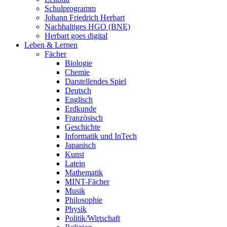
Schulprogramm
Johann Friedrich Herbart
Nachhaltiges HGO (BNE)
Herbart goes digital
Leben & Lernen
Fächer
Biologie
Chemie
Darstellendes Spiel
Deutsch
Englisch
Erdkunde
Französisch
Geschichte
Informatik und InTech
Japanisch
Kunst
Latein
Mathematik
MINT-Fächer
Musik
Philosophie
Physik
Politik/Wirtschaft