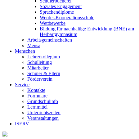
Schülerbücherei
Soziales Engagement
Sprachendiplome
Werder-Kooperationsschule
Wettbewerbe
Bildung für nachhaltige Entwicklung (BNE) am
Herbartgymnasium
Arbeitsgemeinschaften
Mensa
Menschen
Lehrerkollegium
Schulleitung
Mitarbeiter
Schüler & Eltern
Förderverein
Service
Kontakte
Formulare
Grundschulinfo
Lernmittel
Unterrichtszeiten
Veranstaltungen
ISERV