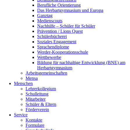
Berufliche Orientierung
Das Herbartgymnasium und Europa
Ganztag
Medienscouts
Nachhilfe – Schüler für Schüler
Prävention / Lions Quest
Schülerbücherei
Soziales Engagement
Sprachendiplome
Werder-Kooperationsschule
Wettbewerbe
Bildung für nachhaltige Entwicklung (BNE) am
Herbartgymnasium
Arbeitsgemeinschaften
Mensa
Menschen
Lehrerkollegium
Schulleitung
Mitarbeiter
Schüler & Eltern
Förderverein
Service
Kontakte
Formulare