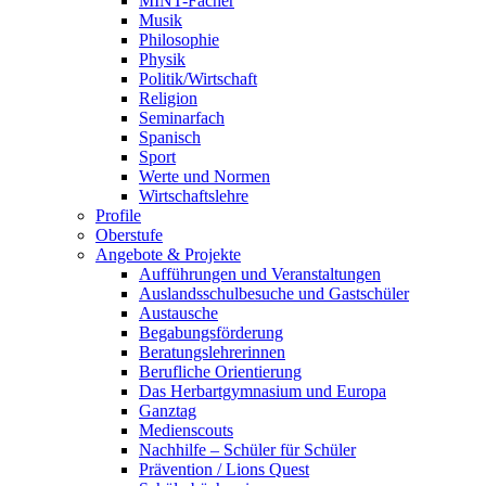
MINT-Fächer
Musik
Philosophie
Physik
Politik/Wirtschaft
Religion
Seminarfach
Spanisch
Sport
Werte und Normen
Wirtschaftslehre
Profile
Oberstufe
Angebote & Projekte
Aufführungen und Veranstaltungen
Auslandsschulbesuche und Gastschüler
Austausche
Begabungsförderung
Beratungslehrerinnen
Berufliche Orientierung
Das Herbartgymnasium und Europa
Ganztag
Medienscouts
Nachhilfe – Schüler für Schüler
Prävention / Lions Quest