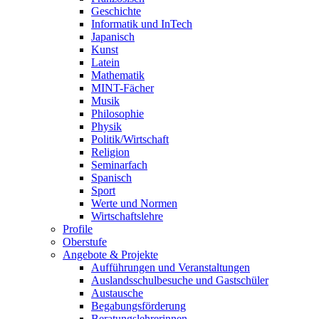
Geschichte
Informatik und InTech
Japanisch
Kunst
Latein
Mathematik
MINT-Fächer
Musik
Philosophie
Physik
Politik/Wirtschaft
Religion
Seminarfach
Spanisch
Sport
Werte und Normen
Wirtschaftslehre
Profile
Oberstufe
Angebote & Projekte
Aufführungen und Veranstaltungen
Auslandsschulbesuche und Gastschüler
Austausche
Begabungsförderung
Beratungslehrerinnen