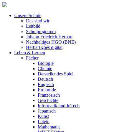
Unsere Schule
Das sind wir
Leitbild
Schulprogramm
Johann Friedrich Herbart
Nachhaltiges HGO (BNE)
Herbart goes digital
Leben & Lernen
Fächer
Biologie
Chemie
Darstellendes Spiel
Deutsch
Englisch
Erdkunde
Französisch
Geschichte
Informatik und InTech
Japanisch
Kunst
Latein
Mathematik