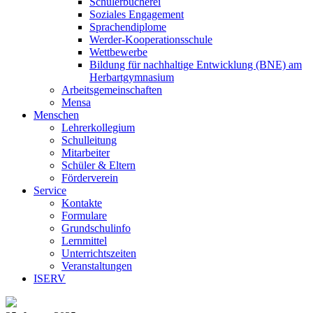
Schülerbücherei
Soziales Engagement
Sprachendiplome
Werder-Kooperationsschule
Wettbewerbe
Bildung für nachhaltige Entwicklung (BNE) am
Herbartgymnasium
Arbeitsgemeinschaften
Mensa
Menschen
Lehrerkollegium
Schulleitung
Mitarbeiter
Schüler & Eltern
Förderverein
Service
Kontakte
Formulare
Grundschulinfo
Lernmittel
Unterrichtszeiten
Veranstaltungen
ISERV