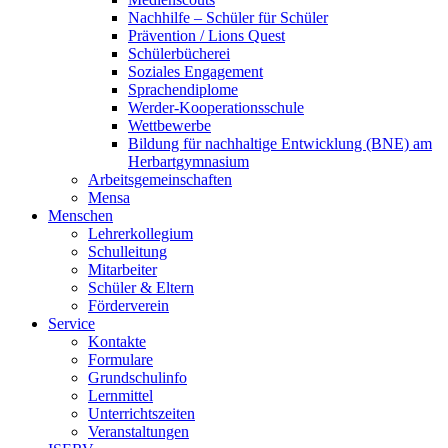
Nachhilfe – Schüler für Schüler
Prävention / Lions Quest
Schülerbücherei
Soziales Engagement
Sprachendiplome
Werder-Kooperationsschule
Wettbewerbe
Bildung für nachhaltige Entwicklung (BNE) am
Herbartgymnasium
Arbeitsgemeinschaften
Mensa
Menschen
Lehrerkollegium
Schulleitung
Mitarbeiter
Schüler & Eltern
Förderverein
Service
Kontakte
Formulare
Grundschulinfo
Lernmittel
Unterrichtszeiten
Veranstaltungen