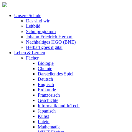
Unsere Schule
Das sind wir
Leitbild
Schulprogramm
Johann Friedrich Herbart
Nachhaltiges HGO (BNE)
Herbart goes digital
Leben & Lernen
Fächer
Biologie
Chemie
Darstellendes Spiel
Deutsch
Englisch
Erdkunde
Französisch
Geschichte
Informatik und InTech
Japanisch
Kunst
Latein
Mathematik