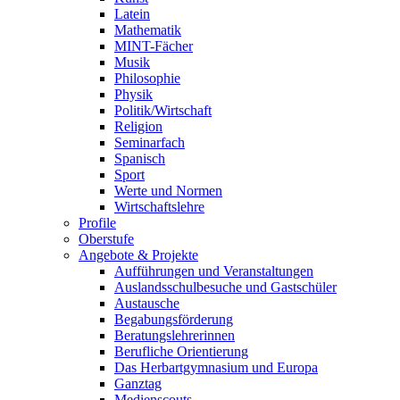
Latein
Mathematik
MINT-Fächer
Musik
Philosophie
Physik
Politik/Wirtschaft
Religion
Seminarfach
Spanisch
Sport
Werte und Normen
Wirtschaftslehre
Profile
Oberstufe
Angebote & Projekte
Aufführungen und Veranstaltungen
Auslandsschulbesuche und Gastschüler
Austausche
Begabungsförderung
Beratungslehrerinnen
Berufliche Orientierung
Das Herbartgymnasium und Europa
Ganztag
Medienscouts