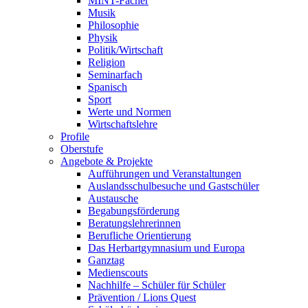
MINT-Fächer
Musik
Philosophie
Physik
Politik/Wirtschaft
Religion
Seminarfach
Spanisch
Sport
Werte und Normen
Wirtschaftslehre
Profile
Oberstufe
Angebote & Projekte
Aufführungen und Veranstaltungen
Auslandsschulbesuche und Gastschüler
Austausche
Begabungsförderung
Beratungslehrerinnen
Berufliche Orientierung
Das Herbartgymnasium und Europa
Ganztag
Medienscouts
Nachhilfe – Schüler für Schüler
Prävention / Lions Quest