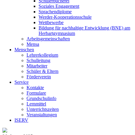
Schülerbücherei
Soziales Engagement
Sprachendiplome
Werder-Kooperationsschule
Wettbewerbe
Bildung für nachhaltige Entwicklung (BNE) am
Herbartgymnasium
Arbeitsgemeinschaften
Mensa
Menschen
Lehrerkollegium
Schulleitung
Mitarbeiter
Schüler & Eltern
Förderverein
Service
Kontakte
Formulare
Grundschulinfo
Lernmittel
Unterrichtszeiten
Veranstaltungen
ISERV