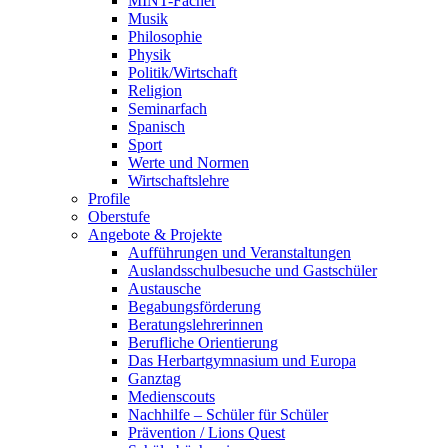
MINT-Fächer
Musik
Philosophie
Physik
Politik/Wirtschaft
Religion
Seminarfach
Spanisch
Sport
Werte und Normen
Wirtschaftslehre
Profile
Oberstufe
Angebote & Projekte
Aufführungen und Veranstaltungen
Auslandsschulbesuche und Gastschüler
Austausche
Begabungsförderung
Beratungslehrerinnen
Berufliche Orientierung
Das Herbartgymnasium und Europa
Ganztag
Medienscouts
Nachhilfe – Schüler für Schüler
Prävention / Lions Quest