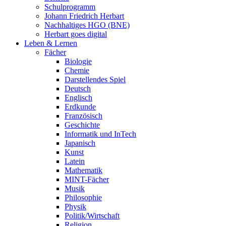
Schulprogramm
Johann Friedrich Herbart
Nachhaltiges HGO (BNE)
Herbart goes digital
Leben & Lernen
Fächer
Biologie
Chemie
Darstellendes Spiel
Deutsch
Englisch
Erdkunde
Französisch
Geschichte
Informatik und InTech
Japanisch
Kunst
Latein
Mathematik
MINT-Fächer
Musik
Philosophie
Physik
Politik/Wirtschaft
Religion