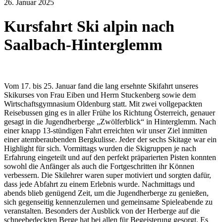
26. Januar 2025
Kursfahrt Ski alpin nach
Saalbach-Hinterglemm
Vom 17. bis 25. Januar fand die lang ersehnte Skifahrt unseres
Skikurses von Frau Eiben und Herrn Stuckenberg sowie dem
Wirtschaftsgymnasium Oldenburg statt. Mit zwei vollgepackten
Reisebussen ging es in aller Frühe los Richtung Österreich, genauer
gesagt in die Jugendherberge „Zwölferblick“ in Hinterglemm. Nach
einer knapp 13-stündigen Fahrt erreichten wir unser Ziel inmitten
einer atemberaubenden Bergkulisse. Jeder der sechs Skitage war ein
Highlight für sich. Vormittags wurden die Skigruppen je nach
Erfahrung eingeteilt und auf den perfekt präparierten Pisten konnten
sowohl die Anfänger als auch die Fortgeschritten ihr Können
verbessern. Die Skilehrer waren super motiviert und sorgten dafür,
dass jede Abfahrt zu einem Erlebnis wurde. Nachmittags und
abends blieb genügend Zeit, um die Jugendherberge zu genießen,
sich gegenseitig kennenzulernen und gemeinsame Spieleabende zu
veranstalten. Besonders der Ausblick von der Herberge auf die
schneebedeckten Berge hat bei allen für Begeisterung gesorgt. Es