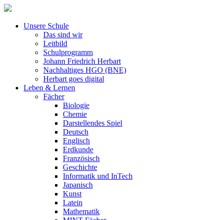
Unsere Schule
Das sind wir
Leitbild
Schulprogramm
Johann Friedrich Herbart
Nachhaltiges HGO (BNE)
Herbart goes digital
Leben & Lernen
Fächer
Biologie
Chemie
Darstellendes Spiel
Deutsch
Englisch
Erdkunde
Französisch
Geschichte
Informatik und InTech
Japanisch
Kunst
Latein
Mathematik