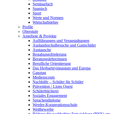
Seminarfach
Spanisch
Sport
Werte und Normen
Wirtschaftslehre
Profile
Oberstufe
Angebote & Projekte
Aufführungen und Veranstaltungen
Auslandsschulbesuche und Gastschüler
Austausche
Begabungsförderung
Beratungslehrerinnen
Berufliche Orientierung
Das Herbartgymnasium und Europa
Ganztag
Medienscouts
Nachhilfe – Schüler für Schüler
Prävention / Lions Quest
Schülerbücherei
Soziales Engagement
Sprachendiplome
Werder-Kooperationsschule
Wettbewerbe
Bildung für nachhaltige Entwicklung (BNE) am