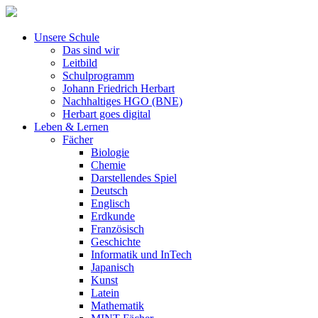
Unsere Schule
Das sind wir
Leitbild
Schulprogramm
Johann Friedrich Herbart
Nachhaltiges HGO (BNE)
Herbart goes digital
Leben & Lernen
Fächer
Biologie
Chemie
Darstellendes Spiel
Deutsch
Englisch
Erdkunde
Französisch
Geschichte
Informatik und InTech
Japanisch
Kunst
Latein
Mathematik