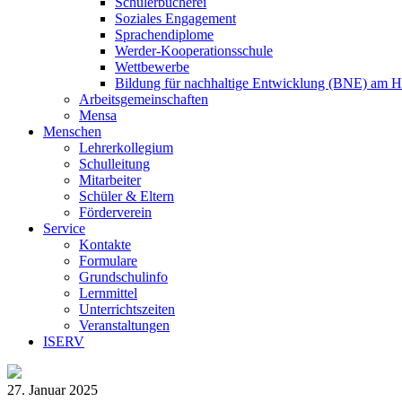
Schülerbücherei
Soziales Engagement
Sprachendiplome
Werder-Kooperationsschule
Wettbewerbe
Bildung für nachhaltige Entwicklung (BNE) am 
Arbeitsgemeinschaften
Mensa
Menschen
Lehrerkollegium
Schulleitung
Mitarbeiter
Schüler & Eltern
Förderverein
Service
Kontakte
Formulare
Grundschulinfo
Lernmittel
Unterrichtszeiten
Veranstaltungen
ISERV
27. Januar 2025