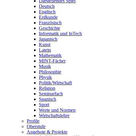
Darstellendes Spiel
Deutsch
Englisch
Erdkunde
Französisch
Geschichte
Informatik und InTech
Japanisch
Kunst
Latein
Mathematik
MINT-Fächer
Musik
Philosophie
Physik
Politik/Wirtschaft
Religion
Seminarfach
Spanisch
Sport
Werte und Normen
Wirtschaftslehre
Profile
Oberstufe
Angebote & Projekte