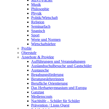
MINT-Fächer
Musik
Philosophie
Physik
Politik/Wirtschaft
Religion
Seminarfach
Spanisch
Sport
Werte und Normen
Wirtschaftslehre
Profile
Oberstufe
Angebote & Projekte
Aufführungen und Veranstaltungen
Auslandsschulbesuche und Gastschüler
Austausche
Begabungsförderung
Beratungslehrerinnen
Berufliche Orientierung
Das Herbartgymnasium und Europa
Ganztag
Medienscouts
Nachhilfe – Schüler für Schüler
Prävention / Lions Quest