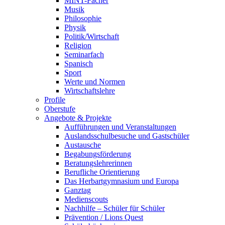
MINT-Fächer
Musik
Philosophie
Physik
Politik/Wirtschaft
Religion
Seminarfach
Spanisch
Sport
Werte und Normen
Wirtschaftslehre
Profile
Oberstufe
Angebote & Projekte
Aufführungen und Veranstaltungen
Auslandsschulbesuche und Gastschüler
Austausche
Begabungsförderung
Beratungslehrerinnen
Berufliche Orientierung
Das Herbartgymnasium und Europa
Ganztag
Medienscouts
Nachhilfe – Schüler für Schüler
Prävention / Lions Quest