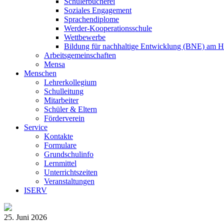
Schülerbücherei
Soziales Engagement
Sprachendiplome
Werder-Kooperationsschule
Wettbewerbe
Bildung für nachhaltige Entwicklung (BNE) am 
Arbeitsgemeinschaften
Mensa
Menschen
Lehrerkollegium
Schulleitung
Mitarbeiter
Schüler & Eltern
Förderverein
Service
Kontakte
Formulare
Grundschulinfo
Lernmittel
Unterrichtszeiten
Veranstaltungen
ISERV
25. Juni 2026