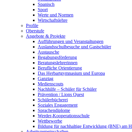
Spanisch
Sport
Werte und Normen
Wirtschaftslehre
Profile
Oberstufe
Angebote & Projekte
Aufführungen und Veranstaltungen
Auslandsschulbesuche und Gastschüler
Austausche
Begabungsförderung
Beratungslehrerinnen
Berufliche Orientierung
Das Herbartgymnasium und Europa
Ganztag
Medienscouts
Nachhilfe – Schüler für Schüler
Prävention / Lions Quest
Schülerbücherei
Soziales Engagement
Sprachendiplome
Werder-Kooperationsschule
Wettbewerbe
Bildung für nachhaltige Entwicklung (BNE) am 
Arbeitsgemeinschaften