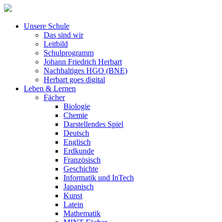
Unsere Schule
Das sind wir
Leitbild
Schulprogramm
Johann Friedrich Herbart
Nachhaltiges HGO (BNE)
Herbart goes digital
Leben & Lernen
Fächer
Biologie
Chemie
Darstellendes Spiel
Deutsch
Englisch
Erdkunde
Französisch
Geschichte
Informatik und InTech
Japanisch
Kunst
Latein
Mathematik