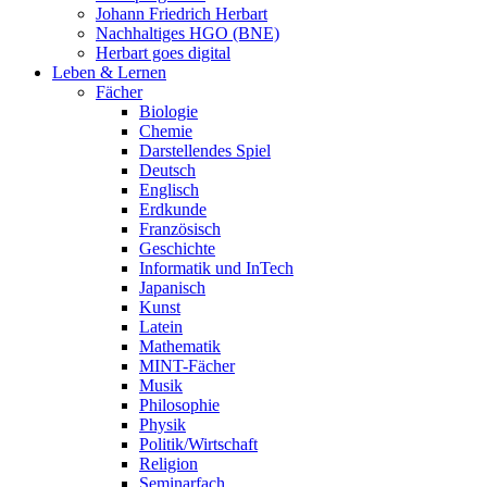
Johann Friedrich Herbart
Nachhaltiges HGO (BNE)
Herbart goes digital
Leben & Lernen
Fächer
Biologie
Chemie
Darstellendes Spiel
Deutsch
Englisch
Erdkunde
Französisch
Geschichte
Informatik und InTech
Japanisch
Kunst
Latein
Mathematik
MINT-Fächer
Musik
Philosophie
Physik
Politik/Wirtschaft
Religion
Seminarfach