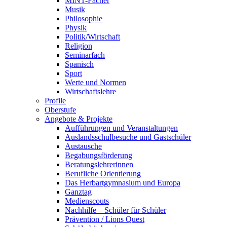
MINT-Fächer
Musik
Philosophie
Physik
Politik/Wirtschaft
Religion
Seminarfach
Spanisch
Sport
Werte und Normen
Wirtschaftslehre
Profile
Oberstufe
Angebote & Projekte
Aufführungen und Veranstaltungen
Auslandsschulbesuche und Gastschüler
Austausche
Begabungsförderung
Beratungslehrerinnen
Berufliche Orientierung
Das Herbartgymnasium und Europa
Ganztag
Medienscouts
Nachhilfe – Schüler für Schüler
Prävention / Lions Quest