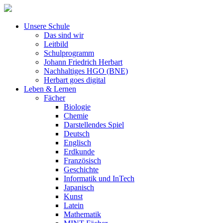
Unsere Schule
Das sind wir
Leitbild
Schulprogramm
Johann Friedrich Herbart
Nachhaltiges HGO (BNE)
Herbart goes digital
Leben & Lernen
Fächer
Biologie
Chemie
Darstellendes Spiel
Deutsch
Englisch
Erdkunde
Französisch
Geschichte
Informatik und InTech
Japanisch
Kunst
Latein
Mathematik