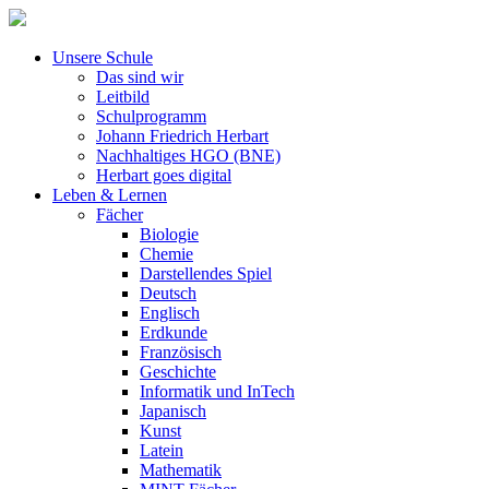
Unsere Schule
Das sind wir
Leitbild
Schulprogramm
Johann Friedrich Herbart
Nachhaltiges HGO (BNE)
Herbart goes digital
Leben & Lernen
Fächer
Biologie
Chemie
Darstellendes Spiel
Deutsch
Englisch
Erdkunde
Französisch
Geschichte
Informatik und InTech
Japanisch
Kunst
Latein
Mathematik