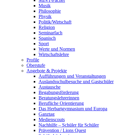
MINT-Fächer
Musik
Philosophie
Physik
Politik/Wirtschaft
Religion
Seminarfach
Spanisch
Sport
Werte und Normen
Wirtschaftslehre
Profile
Oberstufe
Angebote & Projekte
Aufführungen und Veranstaltungen
Auslandsschulbesuche und Gastschüler
Austausche
Begabungsförderung
Beratungslehrerinnen
Berufliche Orientierung
Das Herbartgymnasium und Europa
Ganztag
Medienscouts
Nachhilfe – Schüler für Schüler
Prävention / Lions Quest