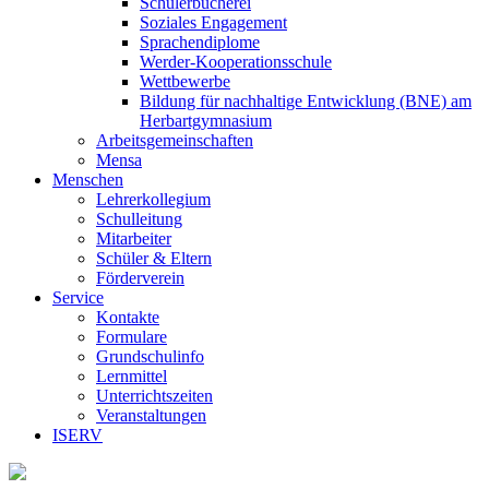
Schülerbücherei
Soziales Engagement
Sprachendiplome
Werder-Kooperationsschule
Wettbewerbe
Bildung für nachhaltige Entwicklung (BNE) am
Herbartgymnasium
Arbeitsgemeinschaften
Mensa
Menschen
Lehrerkollegium
Schulleitung
Mitarbeiter
Schüler & Eltern
Förderverein
Service
Kontakte
Formulare
Grundschulinfo
Lernmittel
Unterrichtszeiten
Veranstaltungen
ISERV