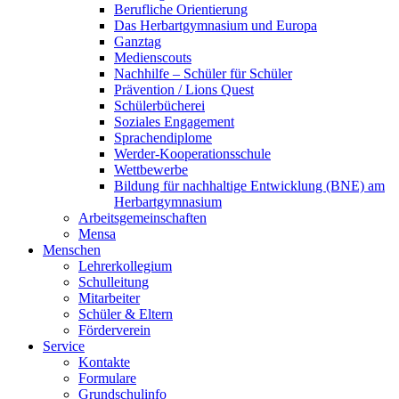
Berufliche Orientierung
Das Herbartgymnasium und Europa
Ganztag
Medienscouts
Nachhilfe – Schüler für Schüler
Prävention / Lions Quest
Schülerbücherei
Soziales Engagement
Sprachendiplome
Werder-Kooperationsschule
Wettbewerbe
Bildung für nachhaltige Entwicklung (BNE) am
Herbartgymnasium
Arbeitsgemeinschaften
Mensa
Menschen
Lehrerkollegium
Schulleitung
Mitarbeiter
Schüler & Eltern
Förderverein
Service
Kontakte
Formulare
Grundschulinfo