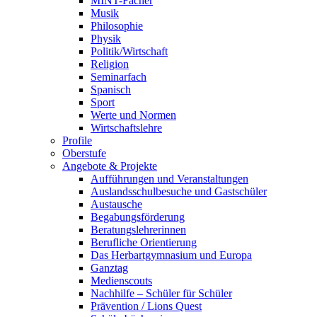
MINT-Fächer
Musik
Philosophie
Physik
Politik/Wirtschaft
Religion
Seminarfach
Spanisch
Sport
Werte und Normen
Wirtschaftslehre
Profile
Oberstufe
Angebote & Projekte
Aufführungen und Veranstaltungen
Auslandsschulbesuche und Gastschüler
Austausche
Begabungsförderung
Beratungslehrerinnen
Berufliche Orientierung
Das Herbartgymnasium und Europa
Ganztag
Medienscouts
Nachhilfe – Schüler für Schüler
Prävention / Lions Quest