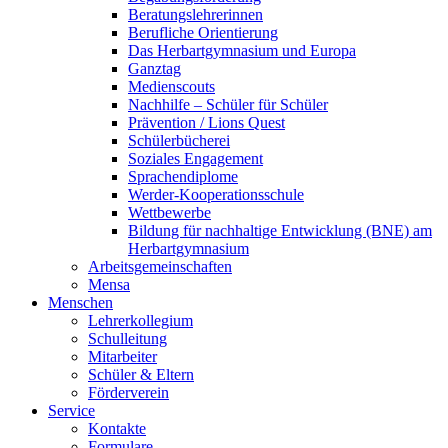
Beratungslehrerinnen
Berufliche Orientierung
Das Herbartgymnasium und Europa
Ganztag
Medienscouts
Nachhilfe – Schüler für Schüler
Prävention / Lions Quest
Schülerbücherei
Soziales Engagement
Sprachendiplome
Werder-Kooperationsschule
Wettbewerbe
Bildung für nachhaltige Entwicklung (BNE) am
Herbartgymnasium
Arbeitsgemeinschaften
Mensa
Menschen
Lehrerkollegium
Schulleitung
Mitarbeiter
Schüler & Eltern
Förderverein
Service
Kontakte
Formulare