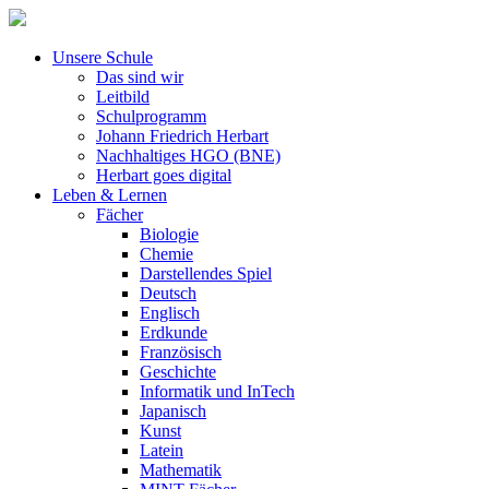
Unsere Schule
Das sind wir
Leitbild
Schulprogramm
Johann Friedrich Herbart
Nachhaltiges HGO (BNE)
Herbart goes digital
Leben & Lernen
Fächer
Biologie
Chemie
Darstellendes Spiel
Deutsch
Englisch
Erdkunde
Französisch
Geschichte
Informatik und InTech
Japanisch
Kunst
Latein
Mathematik