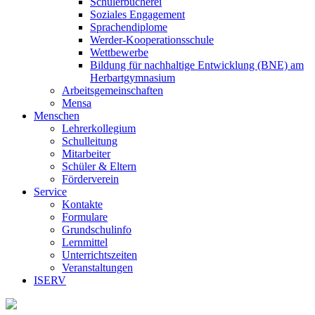
Schülerbücherei
Soziales Engagement
Sprachendiplome
Werder-Kooperationsschule
Wettbewerbe
Bildung für nachhaltige Entwicklung (BNE) am
Herbartgymnasium
Arbeitsgemeinschaften
Mensa
Menschen
Lehrerkollegium
Schulleitung
Mitarbeiter
Schüler & Eltern
Förderverein
Service
Kontakte
Formulare
Grundschulinfo
Lernmittel
Unterrichtszeiten
Veranstaltungen
ISERV