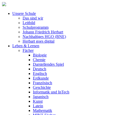
Unsere Schule
Das sind wir
Leitbild
Schulprogramm
Johann Friedrich Herbart
Nachhaltiges HGO (BNE)
Herbart goes digital
Leben & Lernen
Fächer
Biologie
Chemie
Darstellendes Spiel
Deutsch
Englisch
Erdkunde
Französisch
Geschichte
Informatik und InTech
Japanisch
Kunst
Latein
Mathematik