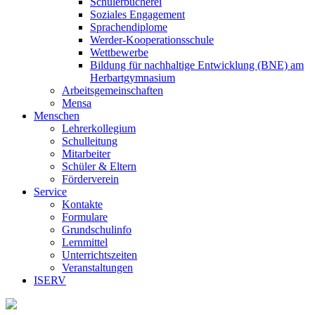
Schülerbücherei
Soziales Engagement
Sprachendiplome
Werder-Kooperationsschule
Wettbewerbe
Bildung für nachhaltige Entwicklung (BNE) am
Herbartgymnasium
Arbeitsgemeinschaften
Mensa
Menschen
Lehrerkollegium
Schulleitung
Mitarbeiter
Schüler & Eltern
Förderverein
Service
Kontakte
Formulare
Grundschulinfo
Lernmittel
Unterrichtszeiten
Veranstaltungen
ISERV