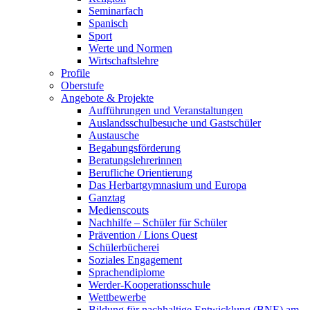
Seminarfach
Spanisch
Sport
Werte und Normen
Wirtschaftslehre
Profile
Oberstufe
Angebote & Projekte
Aufführungen und Veranstaltungen
Auslandsschulbesuche und Gastschüler
Austausche
Begabungsförderung
Beratungslehrerinnen
Berufliche Orientierung
Das Herbartgymnasium und Europa
Ganztag
Medienscouts
Nachhilfe – Schüler für Schüler
Prävention / Lions Quest
Schülerbücherei
Soziales Engagement
Sprachendiplome
Werder-Kooperationsschule
Wettbewerbe
Bildung für nachhaltige Entwicklung (BNE) am