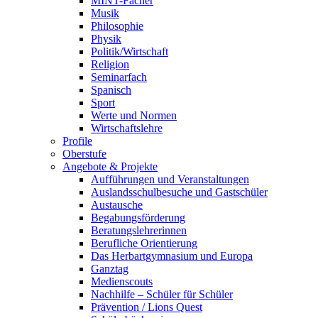
MINT-Fächer
Musik
Philosophie
Physik
Politik/Wirtschaft
Religion
Seminarfach
Spanisch
Sport
Werte und Normen
Wirtschaftslehre
Profile
Oberstufe
Angebote & Projekte
Aufführungen und Veranstaltungen
Auslandsschulbesuche und Gastschüler
Austausche
Begabungsförderung
Beratungslehrerinnen
Berufliche Orientierung
Das Herbartgymnasium und Europa
Ganztag
Medienscouts
Nachhilfe – Schüler für Schüler
Prävention / Lions Quest