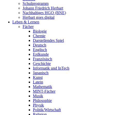
Schulprogramm
Johann Friedrich Herbart
Nachhaltiges HGO (BNE)
Herbart goes digital
Leben & Lernen
Fächer
Biologie
Chemie
Darstellendes Spiel
Deutsch
Englisch
Erdkunde
Französisch
Geschichte
Informatik und InTech
Japanisch
Kunst
Latein
Mathematik
MINT-Fächer
Musik
Philosophie
Physik
Politik/Wirtschaft
Religion